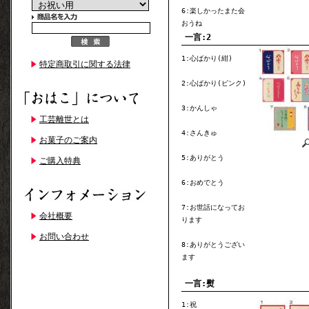
6:楽しかったまた会
おうね
一言:2
1:心ばかり(紺)
特定商取引に関する法律
2:心ばかり(ピンク)
3:かんしゃ
工芸離世とは
4:さんきゅ
お菓子のご案内
5:ありがとう
ご購入特典
6:おめでとう
7:お世話になってお
会社概要
ります
お問い合わせ
8:ありがとうござい
ます
一言:熨
1:祝