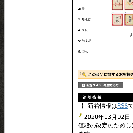
2:壽
3:無地熨
4:内祝
5:御挨拶
6:御祝
【 新着情報は
RSS
2020年03月02日
値段の改定のためし