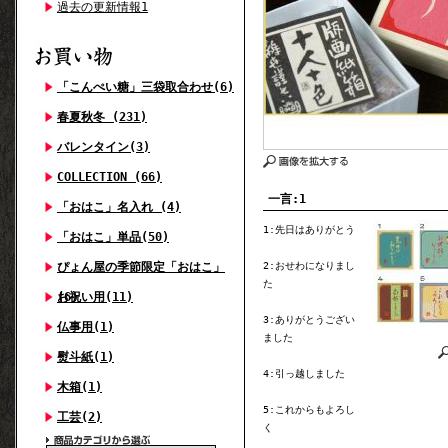
過去の更新情報1
「こんぺい糖」三袋取合わせ(6)
春夏秋冬 (231)
バレンタイン(3)
COLLECTION (66)
一言:1
「おはこ」名入れ (4)
1:先日はありがとう
「おはこ」単品(50)
ぴょん屋の季節限定「おはこ」
2:おせわになりまし
た
(6)
お祝い用(11)
3:ありがとうござい
仏事用(1)
ました
熨斗紙(1)
4:引っ越しました
木箱(1)
5:これからもよろし
工芸(2)
く