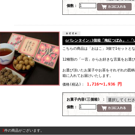
個数：
◎バレンタイン:3個箱「梅紅つぼみ」・
こちらの商品は「おはこ」3個で1セットと
12種類の「一言」からお好きな言葉をお選
お選び頂いたお菓子やお茶をそれぞれの図柄
箱に入れてお届けいたします。
1,716〜1,936 円
価格
(税込)
：
お菓子内容(三個箱) ：
個数：
3
件の商品がございます。