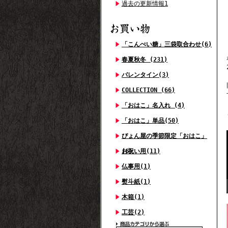
過去の更新情報1
「こんぺい糖」三袋取合わせ(6)
春夏秋冬 (231)
バレンタイン(3)
COLLECTION (66)
「おはこ」名入れ (4)
「おはこ」単品(50)
ぴょん屋の季節限定「おはこ」
(6)
お祝い用(11)
仏事用(1)
熨斗紙(1)
木箱(1)
工芸(2)