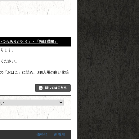
「いつもありがとう」・「梅紅満開」
なります。
びください。
の「おはこ」に詰め、3個入用の白い化粧
価格順
新着順