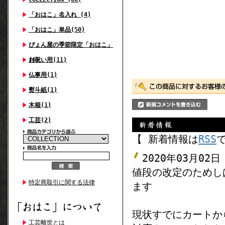
「おはこ」名入れ (4)
「おはこ」単品(50)
ぴょん屋の季節限定「おはこ」
(6)
お祝い用(11)
仏事用(1)
熨斗紙(1)
木箱(1)
工芸(2)
【 新着情報は
RSS
2020年03月02日
値段の改定のためし
特定商取引に関する法律
ます
現状すでにカートか
工芸離世とは