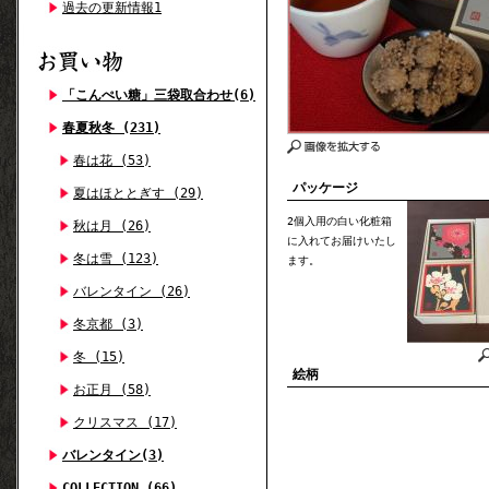
過去の更新情報1
「こんぺい糖」三袋取合わせ(6)
春夏秋冬 (231)
春は花 (53)
パッケージ
夏はほととぎす (29)
2個入用の白い化粧箱
秋は月 (26)
に入れてお届けいたし
冬は雪 (123)
ます。
バレンタイン (26)
冬京都 (3)
冬 (15)
絵柄
お正月 (58)
クリスマス (17)
バレンタイン(3)
COLLECTION (66)