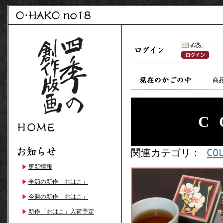
商
C
関連カテゴリ：
CO
更新情報
季節の新作「おはこ」
今週の新作「おはこ」
新作「おはこ」入荷予定