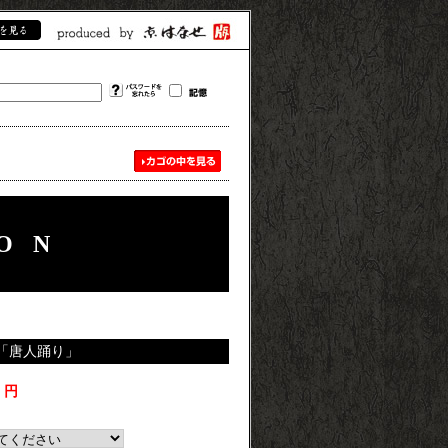
ON
「唐人踊り」
 円