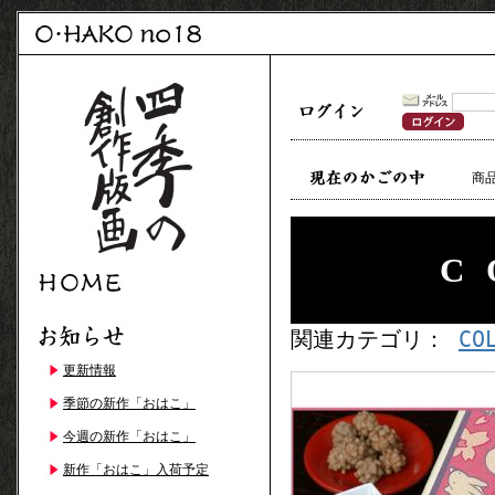
商
C
関連カテゴリ：
CO
更新情報
季節の新作「おはこ」
今週の新作「おはこ」
新作「おはこ」入荷予定