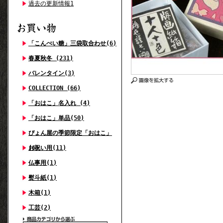
過去の更新情報1
「こんぺい糖」三袋取合わせ(6)
春夏秋冬 (231)
バレンタイン(3)
COLLECTION (66)
「おはこ」名入れ (4)
「おはこ」単品(50)
ぴょん屋の季節限定「おはこ」
(6)
お祝い用(11)
仏事用(1)
熨斗紙(1)
木箱(1)
工芸(2)