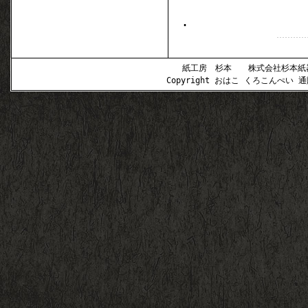
.
紙工房 杉本 株式会社杉本紙器 〒
Copyright おはこ くろこんぺい 通販