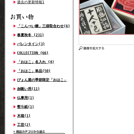
過去の更新情報1
「こんぺい糖」三袋取合わせ(6)
春夏秋冬 (231)
バレンタイン(3)
COLLECTION (66)
「おはこ」名入れ (4)
「おはこ」単品(50)
ぴょん屋の季節限定「おはこ」
(6)
お祝い用(11)
仏事用(1)
熨斗紙(1)
木箱(1)
工芸(2)