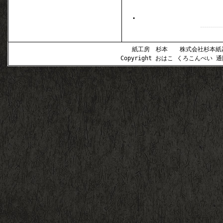
.
紙工房 杉本 株式会社杉本紙器 〒
Copyright おはこ くろこんぺい 通販