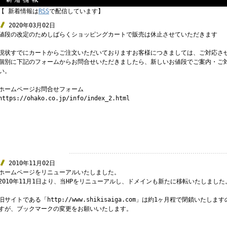
【 新着情報は
RSS
で配信しています】
2020年03月02日
値段の改定のためしばらくショッピングカートで販売は休止させていただきます
現状すでにカートからご注文いただいておりますお客様につきましては、ご対応さ
個別に下記のフォームからお問合せいただきましたら、新しいお値段でご案内・ご
い。
ホームページお問合せフォーム
https://ohako.co.jp/info/index_2.html
2010年11月02日
ホームページをリニューアルいたしました。
2010年11月1日より、当HPをリニューアルし、ドメインも新たに移転いたしました
旧サイトである「http://www.shikisaiga.com」は約1ヶ月程で閉鎖い
すが、ブックマークの変更をお願いいたします。