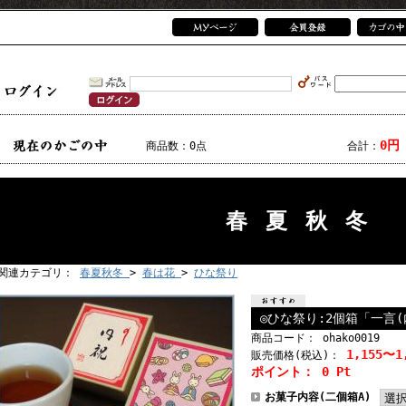
0円
商品数：0点
合計：
春夏秋冬
関連カテゴリ：
春夏秋冬
>
春は花
>
ひな祭り
◎ひな祭り:2個箱「一言
商品コード： ohako0019
1,155〜1
販売価格
(税込)
：
ポイント： 0 Pt
お菓子内容(二個箱A)