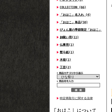
COLLECTION (66)
「おはこ」名入れ (4)
「おはこ」単品(50)
ぴょん屋の季節限定「おはこ」
(6)
お祝い用(11)
仏事用(1)
熨斗紙(1)
木箱(1)
工芸(2)
特定商取引に関する法律