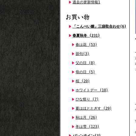
過去の更新情報1
「こんぺい糖」三袋取合わせ(6)
春夏秋冬 (231)
春は花 (53)
節句(3)
父の日 (8)
母の日 (5)
桜 (20)
ホワイトデー (10)
ひな祭り (7)
夏はほととぎす (29)
秋は月 (26)
冬は雪 (123)
バレンタイン(3)