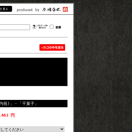
(内祝)」・「干菓子」
,463 円