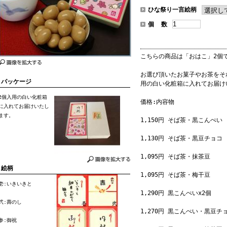
ひな祭り一言絵柄
個 数
こちらの商品は「おはこ」2個
お選び頂いたお菓子やお茶をそ
パッケージ
用の白い化粧箱に入れてお届け
2個入用の白い化粧箱
価格:内容物
に入れてお届けいたし
ます。
1,150円 そば茶・黒こんぺい
1,130円 そば茶・黒豆チョコ
1,095円 そば茶・抹茶豆
絵柄
1,095円 そば茶・梅干豆
壱:いきいきと
1,290円 黒こんぺいx2個
弐:壽のし
1,270円 黒こんぺい・黒豆チ
参:御祝