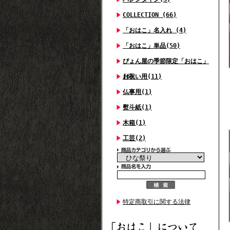
COLLECTION (66)
「おはこ」名入れ (4)
「おはこ」単品(50)
ぴょん屋の季節限定「おはこ」
(6)
お祝い用(11)
仏事用(1)
熨斗紙(1)
木箱(1)
工芸(2)
特定商取引に関する法律