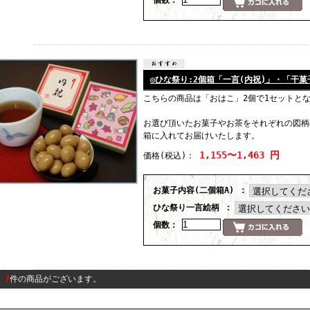
◎ひな祭り:2個箱「一言(内祝)」・「干菓
こちらの商品は「おはこ」2個で1セットと
お選び頂いたお菓子やお茶をそれぞれの図柄
箱に入れてお届けいたします。
1,155〜1,463 円
価格
(税込)
：
お菓子内容(二個箱A) ：
ひな祭り一言絵柄 ：
個数：
7
件の商品がございます。