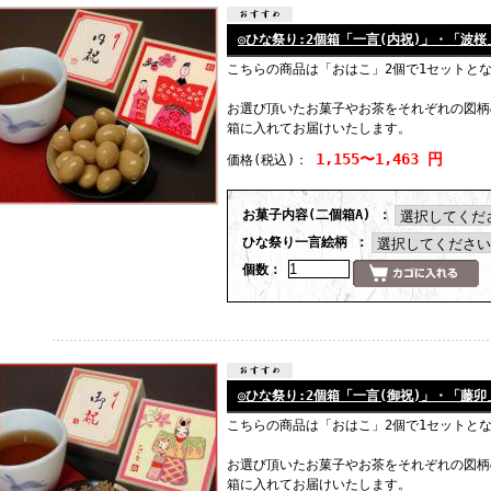
◎ひな祭り:2個箱「一言(内祝)」・「波桜
こちらの商品は「おはこ」2個で1セットと
お選び頂いたお菓子やお茶をそれぞれの図柄
箱に入れてお届けいたします。
1,155〜1,463 円
価格
(税込)
：
お菓子内容(二個箱A) ：
ひな祭り一言絵柄 ：
個数：
◎ひな祭り:2個箱「一言(御祝)」・「藤卯
こちらの商品は「おはこ」2個で1セットと
お選び頂いたお菓子やお茶をそれぞれの図柄
箱に入れてお届けいたします。