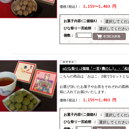
1,155〜1,463 円
価格
(税込)
：
お菓子内容(二個箱A) ：
ひな祭り一言絵柄 ：
個数：
◎ひな祭り:2個箱「一言(壽のし)」・「松
こちらの商品は「おはこ」2個で1セットと
お選び頂いたお菓子やお茶をそれぞれの図柄
箱に入れてお届けいたします。
1,155〜1,463 円
価格
(税込)
：
お菓子内容(二個箱A) ：
ひな祭り一言絵柄 ：
個数：