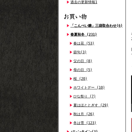
過去の更新情報1
「こんぺい糖」三袋取合わせ(6)
春夏秋冬 (231)
春は花 (53)
節句(3)
父の日 (8)
母の日 (5)
桜 (20)
ホワイトデー (10)
ひな祭り (7)
夏はほととぎす (29)
秋は月 (26)
冬は雪 (123)
バレンタイン(3)