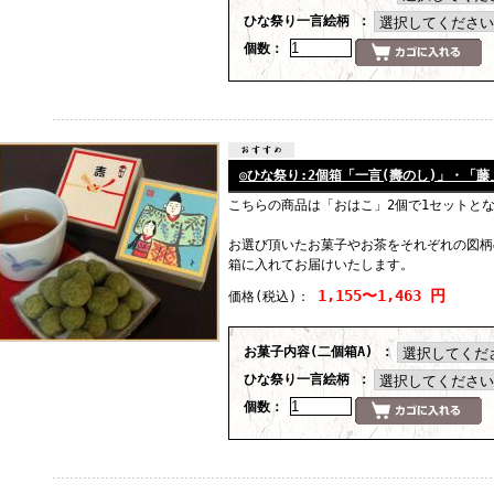
ひな祭り一言絵柄 ：
個数：
◎ひな祭り:2個箱「一言(壽のし)」・「藤
こちらの商品は「おはこ」2個で1セットと
お選び頂いたお菓子やお茶をそれぞれの図柄
箱に入れてお届けいたします。
1,155〜1,463 円
価格
(税込)
：
お菓子内容(二個箱A) ：
ひな祭り一言絵柄 ：
個数：