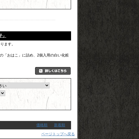
子」
なります。
の「おはこ」に詰め、2個入用の白い化粧
価格順
新着順
ページトップへ戻る