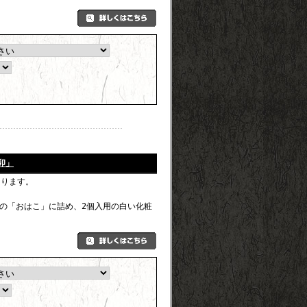
卯」
なります。
の「おはこ」に詰め、2個入用の白い化粧