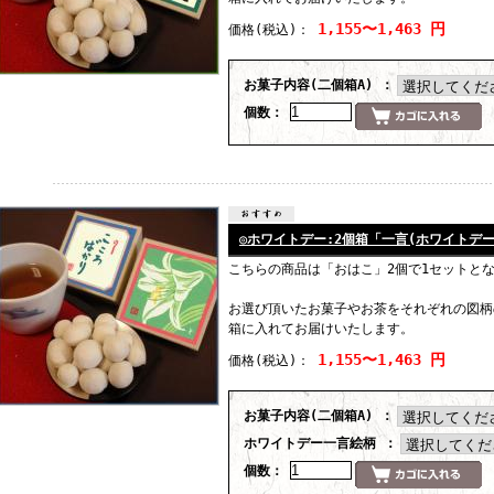
1,155〜1,463 円
価格
(税込)
：
お菓子内容(二個箱A) ：
個数：
◎ホワイトデー:2個箱「一言(ホワイトデー
こちらの商品は「おはこ」2個で1セットと
お選び頂いたお菓子やお茶をそれぞれの図柄
箱に入れてお届けいたします。
1,155〜1,463 円
価格
(税込)
：
お菓子内容(二個箱A) ：
ホワイトデー一言絵柄 ：
個数：