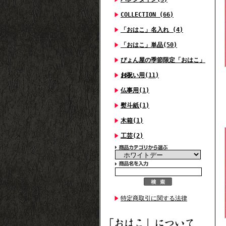
COLLECTION (66)
「おはこ」名入れ (4)
「おはこ」単品(50)
ぴょん屋の季節限定「おはこ」
(6)
お祝い用(11)
仏事用(1)
熨斗紙(1)
木箱(1)
工芸(2)
特定商取引に関する法律