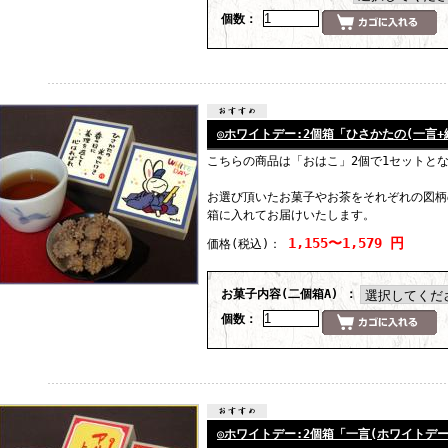
個数：
◎ホワイトデー:2個箱「ひさかたの(一言+絵)」
こちらの商品は「おはこ」2個で1セットと
お選び頂いたお菓子やお茶をそれぞれの図柄
箱に入れてお届けいたします。
1,155〜1,579 円
価格
(税込)
：
お菓子内容(二個箱A) ：
個数：
◎ホワイトデー:2個箱「一言(ホワイトデー