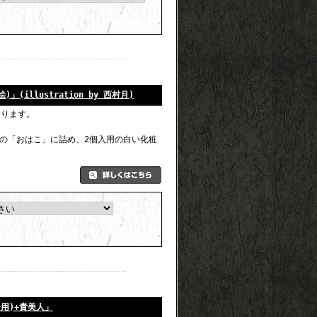
(illustration by 西村月)
なります。
の「おはこ」に詰め、2個入用の白い化粧
用)+貴美人」