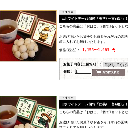
◎ホワイトデー:2個箱「美学(一言+絵)」(ill
こちらの商品は「おはこ」2個で1セットと
お選び頂いたお菓子やお茶をそれぞれの図柄
箱に入れてお届けいたします。
1,155〜1,463 円
価格
(税込)
：
お菓子内容(二個箱A) ：
個数：
◎ホワイトデー:2個箱「仁義(一言+絵)」(ill
こちらの商品は「おはこ」2個で1セットと
お選び頂いたお菓子やお茶をそれぞれの図柄
箱に入れてお届けいたします。