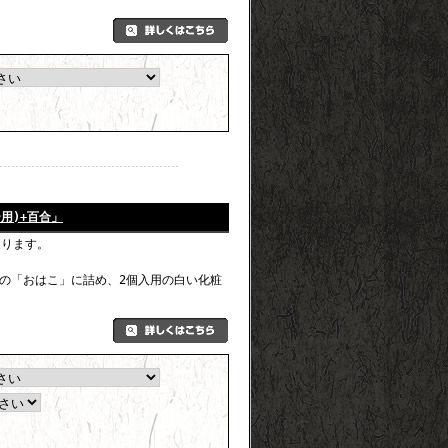
用)+百合」
なります。
の「おはこ」に詰め、2個入用の白い化粧