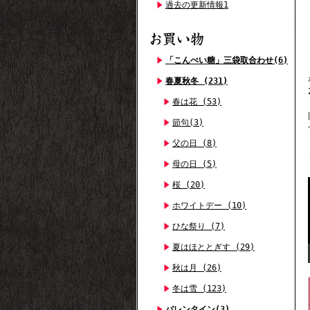
過去の更新情報1
「こんぺい糖」三袋取合わせ(6)
春夏秋冬 (231)
春は花 (53)
節句(3)
父の日 (8)
母の日 (5)
桜 (20)
ホワイトデー (10)
ひな祭り (7)
夏はほととぎす (29)
秋は月 (26)
冬は雪 (123)
バレンタイン(3)