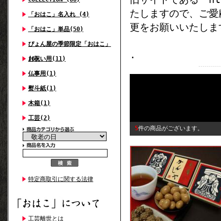
たしますので、ご愛
「おはこ」名入れ (4)
更をお願いいたしま
「おはこ」単品(50)
ぴょん屋の季節限定「おはこ」
.
(6)
お祝い用(11)
仏事用(1)
熨斗紙(1)
木箱(1)
工芸(2)
5
件の商品がございます。
特定商取引に関する法律
工芸離世とは