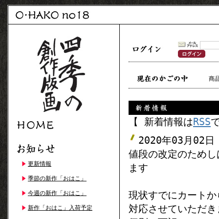
商
【 新着情報は
RSS
2020年03月02日
値段の改定のためし
更新情報
ます
季節の新作「おはこ」
現状すでにカートか
今週の新作「おはこ」
対応させていただき
新作「おはこ」入荷予定