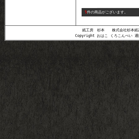
5
件の商品がございます。
紙工房 杉本 株式会社杉本紙器 〒
Copyright おはこ くろこんぺい 通販