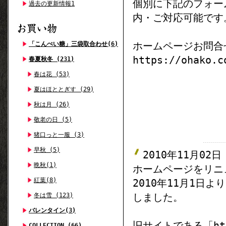
個別に下記のフォー
過去の更新情報1
内・ご対応可能です
ホームページお問合
「こんぺい糖」三袋取合わせ(6)
https://ohako.c
春夏秋冬 (231)
春は花 (53)
夏はほととぎす (29)
秋は月 (26)
敬老の日 (5)
猪口っと一服 (3)
早秋 (5)
2010年11月02日
晩秋(1)
ホームページをリニ
紅葉(8)
2010年11月1日
しました。
冬は雪 (123)
バレンタイン(3)
旧サイトである「http
COLLECTION (66)