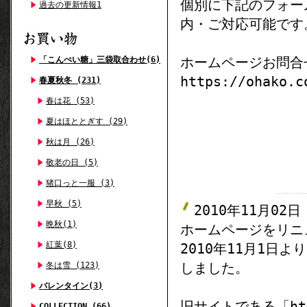
個別に下記のフォー
過去の更新情報1
内・ご対応可能です
ホームページお問合
「こんぺい糖」三袋取合わせ(6)
https://ohako.c
春夏秋冬 (231)
春は花 (53)
夏はほととぎす (29)
秋は月 (26)
敬老の日 (5)
猪口っと一服 (3)
早秋 (5)
2010年11月02日
晩秋(1)
ホームページをリニ
紅葉(8)
2010年11月1日
しました。
冬は雪 (123)
バレンタイン(3)
旧サイトである「http
COLLECTION (66)