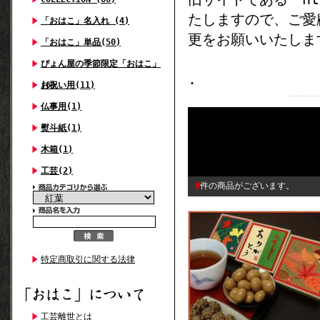
たしますので、ご愛
「おはこ」名入れ (4)
更をお願いいたしま
「おはこ」単品(50)
ぴょん屋の季節限定「おはこ」
.
(6)
お祝い用(11)
仏事用(1)
熨斗紙(1)
木箱(1)
工芸(2)
8
件の商品がございます。
特定商取引に関する法律
工芸離世とは