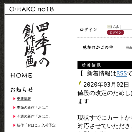
商
【 新着情報は
RSS
2020年03月02日
値段の改定のためし
更新情報
ます
季節の新作「おはこ」
現状すでにカートか
今週の新作「おはこ」
対応させていただき
新作「おはこ」入荷予定