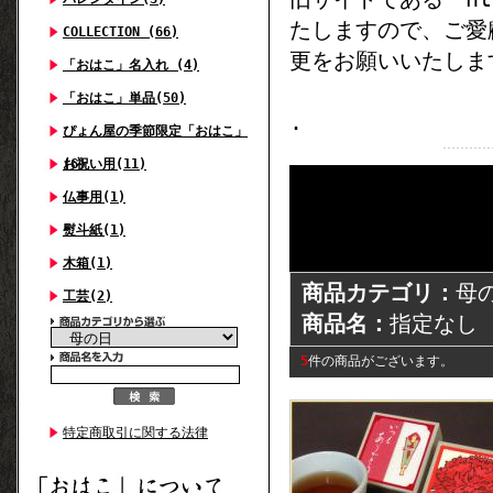
たしますので、ご愛
COLLECTION (66)
更をお願いいたしま
「おはこ」名入れ (4)
「おはこ」単品(50)
.
ぴょん屋の季節限定「おはこ」
(6)
お祝い用(11)
仏事用(1)
熨斗紙(1)
木箱(1)
商品カテゴリ：
母
工芸(2)
商品名：
指定なし
5
件の商品がございます。
特定商取引に関する法律