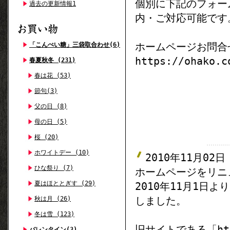
個別に下記のフォー
過去の更新情報1
内・ご対応可能です
ホームページお問合
「こんぺい糖」三袋取合わせ(6)
https://ohako.c
春夏秋冬 (231)
春は花 (53)
節句(3)
父の日 (8)
母の日 (5)
桜 (20)
ホワイトデー (10)
2010年11月02日
ひな祭り (7)
ホームページをリニ
夏はほととぎす (29)
2010年11月1日
しました。
秋は月 (26)
冬は雪 (123)
旧サイトである「http
バレンタイン(3)