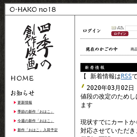
商
【 新着情報は
RSS
2020年03月02日
値段の改定のためし
更新情報
ます
季節の新作「おはこ」
現状すでにカートか
今週の新作「おはこ」
対応させていただき
新作「おはこ」入荷予定